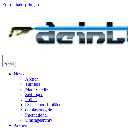
Zum Inhalt springen
Menü
News
Arenen
Turniere
Mannschaften
Zeitungen
Politik
Events und Jubiläen
deinlasertag.de
International
Umfragearchiv
Arenen