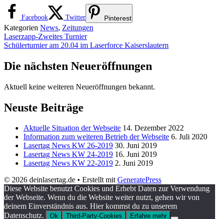
Facebook
Twitter
Pinterest
Kategorien
News
,
Zeitungen
Laserzapp-Zweites Turnier
Schülerturnier am 20.04 im Laserforce Kaiserslautern
Die nächsten Neueröffnungen
Aktuell keine weiteren Neueröffnungen bekannt.
Neuste Beiträge
Aktuelle Situation der Webseite
14. Dezember 2022
Information zum weiteren Betrieb der Webseite
6. Juli 2020
Lasertag News KW 26-2019
30. Juni 2019
Lasertag News KW 24-2019
16. Juni 2019
Lasertag News KW 22-2019
2. Juni 2019
© 2026 deinlasertag.de
• Erstellt mit
GeneratePress
Diese Website benutzt Cookies und Erhebt Daten zur Verwendung
der Webseite. Wenn du die Website weiter nutzt, gehen wir von
deinem Einverständnis aus. Hier kommst du zu unserem
Datenschutz.
Ok
Third-Party-Cookies
Erfahre mehr