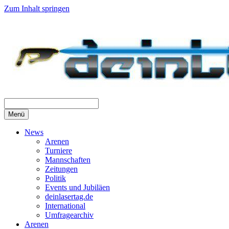
Zum Inhalt springen
Menü
News
Arenen
Turniere
Mannschaften
Zeitungen
Politik
Events und Jubiläen
deinlasertag.de
International
Umfragearchiv
Arenen