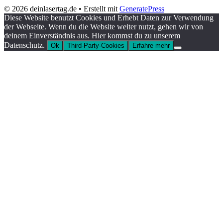
© 2026 deinlasertag.de
• Erstellt mit
GeneratePress
Diese Website benutzt Cookies und Erhebt Daten zur Verwendung
der Webseite. Wenn du die Website weiter nutzt, gehen wir von
deinem Einverständnis aus. Hier kommst du zu unserem
Datenschutz.
Ok
Third-Party-Cookies
Erfahre mehr