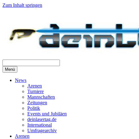
Zum Inhalt springen
Menü
News
Arenen
Turniere
Mannschaften
Zeitungen
Politik
Events und Jubiläen
deinlasertag.de
International
Umfragearchiv
Arenen