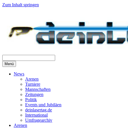
Zum Inhalt springen
Menü
News
Arenen
Turniere
Mannschaften
Zeitungen
Politik
Events und Jubiläen
deinlasertag.de
International
Umfragearchiv
Arenen