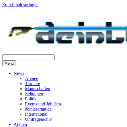
Zum Inhalt springen
Menü
News
Arenen
Turniere
Mannschaften
Zeitungen
Politik
Events und Jubiläen
deinlasertag.de
International
Umfragearchiv
Arenen