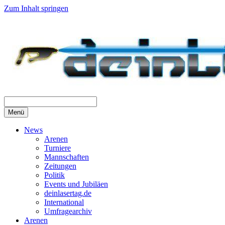
Zum Inhalt springen
Menü
News
Arenen
Turniere
Mannschaften
Zeitungen
Politik
Events und Jubiläen
deinlasertag.de
International
Umfragearchiv
Arenen