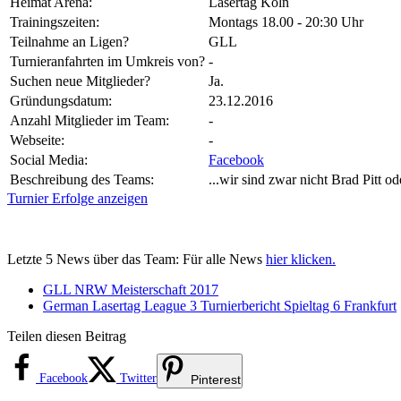
Heimat Arena:
Lasertag Köln
Trainingszeiten:
Montags 18.00 - 20:30 Uhr
Teilnahme an Ligen?
GLL
Turnieranfahrten im Umkreis von?
-
Suchen neue Mitglieder?
Ja.
Gründungsdatum:
23.12.2016
Anzahl Mitglieder im Team:
-
Webseite:
-
Social Media:
Facebook
Beschreibung des Teams:
...wir sind zwar nicht Brad Pitt 
Turnier Erfolge anzeigen
Letzte 5 News über das Team: Für alle News
hier klicken.
GLL NRW Meisterschaft 2017
German Lasertag League 3 Turnierbericht Spieltag 6 Frankfurt
Teilen diesen Beitrag
Facebook
Twitter
Pinterest