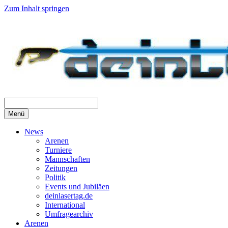
Zum Inhalt springen
Menü
News
Arenen
Turniere
Mannschaften
Zeitungen
Politik
Events und Jubiläen
deinlasertag.de
International
Umfragearchiv
Arenen