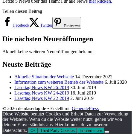
Letzte 5 News über das Team: Für alle News
hier klicken.
Teilen diesen Beitrag
Facebook
Twitter
Pinterest
Die nächsten Neueröffnungen
Aktuell keine weiteren Neueröffnungen bekannt.
Neuste Beiträge
Aktuelle Situation der Webseite
14. Dezember 2022
Information zum weiteren Betrieb der Webseite
6. Juli 2020
Lasertag News KW 26-2019
30. Juni 2019
Lasertag News KW 24-2019
16. Juni 2019
Lasertag News KW 22-2019
2. Juni 2019
© 2026 deinlasertag.de
• Erstellt mit
GeneratePress
Diese Website benutzt Cookies und Erhebt Daten zur Verwendung
der Webseite. Wenn du die Website weiter nutzt, gehen wir von
deinem Einverständnis aus. Hier kommst du zu unserem
Datenschutz.
Ok
Third-Party-Cookies
Erfahre mehr