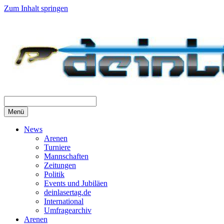
Zum Inhalt springen
Menü
News
Arenen
Turniere
Mannschaften
Zeitungen
Politik
Events und Jubiläen
deinlasertag.de
International
Umfragearchiv
Arenen