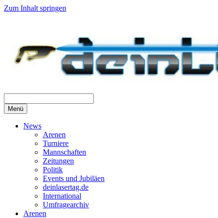
Zum Inhalt springen
Menü
News
Arenen
Turniere
Mannschaften
Zeitungen
Politik
Events und Jubiläen
deinlasertag.de
International
Umfragearchiv
Arenen