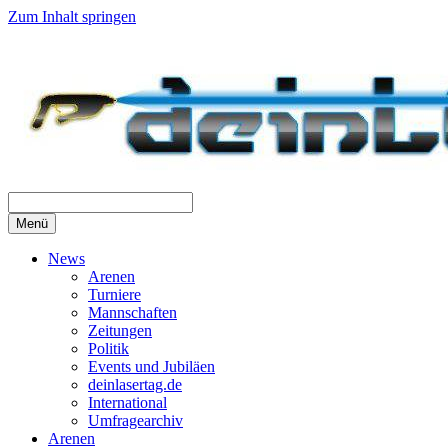
Zum Inhalt springen
Menü
News
Arenen
Turniere
Mannschaften
Zeitungen
Politik
Events und Jubiläen
deinlasertag.de
International
Umfragearchiv
Arenen