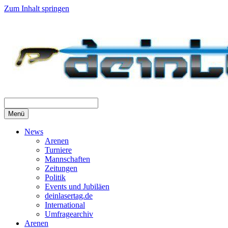
Zum Inhalt springen
Menü
News
Arenen
Turniere
Mannschaften
Zeitungen
Politik
Events und Jubiläen
deinlasertag.de
International
Umfragearchiv
Arenen