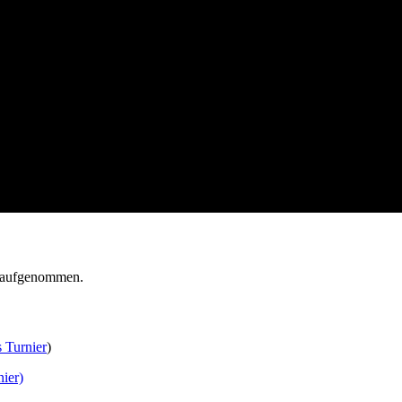
r aufgenommen.
 Turnier
)
ier)