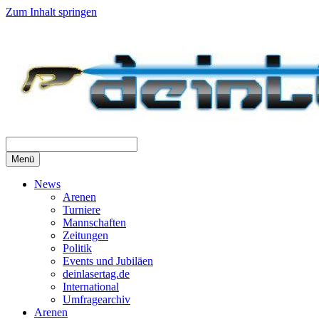
Zum Inhalt springen
Menü
News
Arenen
Turniere
Mannschaften
Zeitungen
Politik
Events und Jubiläen
deinlasertag.de
International
Umfragearchiv
Arenen