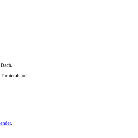
 Dach.
 Turnierablauf.
ender
.