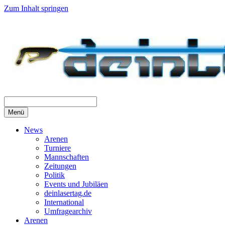
Zum Inhalt springen
Menü
News
Arenen
Turniere
Mannschaften
Zeitungen
Politik
Events und Jubiläen
deinlasertag.de
International
Umfragearchiv
Arenen