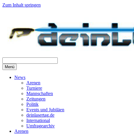
Zum Inhalt springen
Menü
News
Arenen
Turniere
Mannschaften
Zeitungen
Politik
Events und Jubiläen
deinlasertag.de
International
Umfragearchiv
Arenen