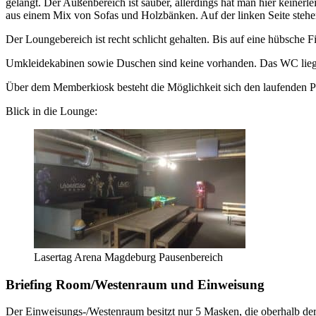
gelangt. Der Außenbereich ist sauber, allerdings hat man hier keinerl
aus einem Mix von Sofas und Holzbänken. Auf der linken Seite stehe
Der Loungebereich ist recht schlicht gehalten. Bis auf eine hübsche 
Umkleidekabinen sowie Duschen sind keine vorhanden. Das WC liegt d
Über dem Memberkiosk besteht die Möglichkeit sich den laufenden Pu
Blick in die Lounge:
Lasertag Arena Magdeburg Pausenbereich
Briefing Room/Westenraum und Einweisung
Der Einweisungs-/Westenraum besitzt nur 5 Masken, die oberhalb der