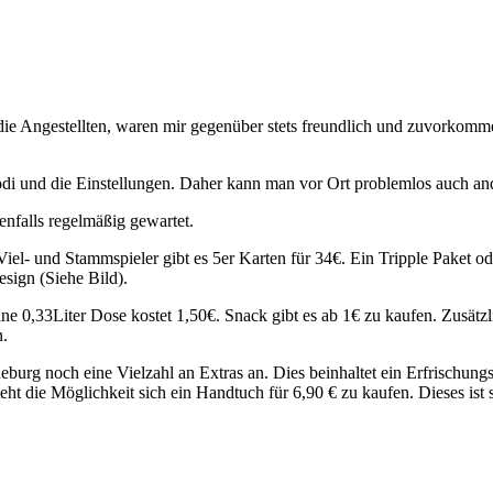
e die Angestellten, waren mir gegenüber stets freundlich und zuvorko
modi und die Einstellungen. Daher kann man vor Ort problemlos auch a
nfalls regelmäßig gewartet.
el- und Stammspieler gibt es 5er Karten für 34€. Ein Tripple Paket oder
sign (Siehe Bild).
ne 0,33Liter Dose kostet 1,50€. Snack gibt es ab 1€ zu kaufen. Zusätzl
n.
g noch eine Vielzahl an Extras an. Dies beinhaltet ein Erfrischungsget
eht die Möglichkeit sich ein Handtuch für 6,90 € zu kaufen. Dieses ist 