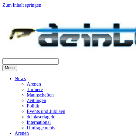
Zum Inhalt springen
Menü
News
Arenen
Turniere
Mannschaften
Zeitungen
Politik
Events und Jubiläen
deinlasertag.de
International
Umfragearchiv
Arenen