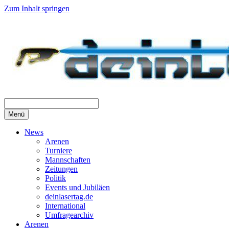
Zum Inhalt springen
Menü
News
Arenen
Turniere
Mannschaften
Zeitungen
Politik
Events und Jubiläen
deinlasertag.de
International
Umfragearchiv
Arenen