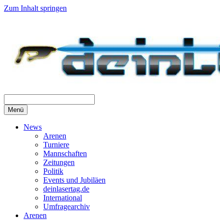
Zum Inhalt springen
Menü
News
Arenen
Turniere
Mannschaften
Zeitungen
Politik
Events und Jubiläen
deinlasertag.de
International
Umfragearchiv
Arenen