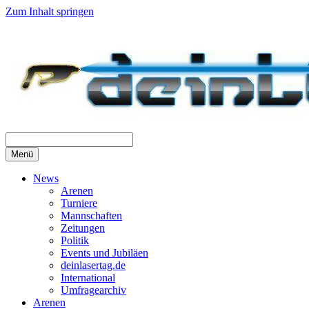
Zum Inhalt springen
Menü
News
Arenen
Turniere
Mannschaften
Zeitungen
Politik
Events und Jubiläen
deinlasertag.de
International
Umfragearchiv
Arenen