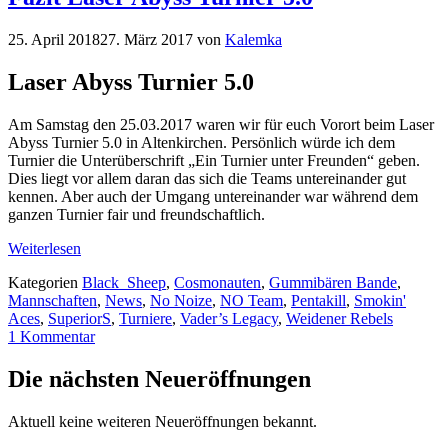
25. April 2018
27. März 2017
von
Kalemka
Laser Abyss Turnier 5.0
Am Samstag den 25.03.2017 waren wir für euch Vorort beim Laser
Abyss Turnier 5.0 in Altenkirchen. Persönlich würde ich dem
Turnier die Unterüberschrift „Ein Turnier unter Freunden“ geben.
Dies liegt vor allem daran das sich die Teams untereinander gut
kennen. Aber auch der Umgang untereinander war während dem
ganzen Turnier fair und freundschaftlich.
Weiterlesen
Kategorien
Black_Sheep
,
Cosmonauten
,
Gummibären Bande
,
Mannschaften
,
News
,
No Noize
,
NO Team
,
Pentakill
,
Smokin'
Aces
,
SuperiorS
,
Turniere
,
Vader’s Legacy
,
Weidener Rebels
1 Kommentar
Die nächsten Neueröffnungen
Aktuell keine weiteren Neueröffnungen bekannt.