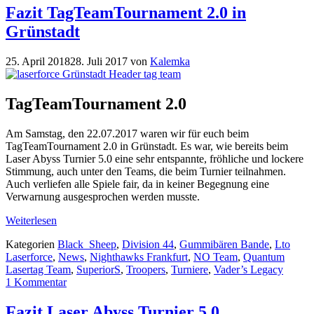
Fazit TagTeamTournament 2.0 in
Grünstadt
25. April 2018
28. Juli 2017
von
Kalemka
TagTeamTournament 2.0
Am Samstag, den 22.07.2017 waren wir für euch beim
TagTeamTournament 2.0 in Grünstadt. Es war, wie bereits beim
Laser Abyss Turnier 5.0 eine sehr entspannte, fröhliche und lockere
Stimmung, auch unter den Teams, die beim Turnier teilnahmen.
Auch verliefen alle Spiele fair, da in keiner Begegnung eine
Verwarnung ausgesprochen werden musste.
Weiterlesen
Kategorien
Black_Sheep
,
Division 44
,
Gummibären Bande
,
Lto
Laserforce
,
News
,
Nighthawks Frankfurt
,
NO Team
,
Quantum
Lasertag Team
,
SuperiorS
,
Troopers
,
Turniere
,
Vader’s Legacy
1 Kommentar
Fazit Laser Abyss Turnier 5.0