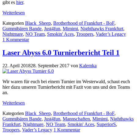
gibt es
hier
.
Weiterlesen
Kategorien
Black_Sheep
,
Brotherhood of Frankfurt - BoF
,
Gummibären Bande
,
Just4fun
,
Mimimi
,
Nighthawks Frankfurt
,
Nightmare
,
NO Team
,
Smokin' Aces
,
Troopers
,
Vader’s Legacy
1 Kommentar
Laser Abyss 6.0 Turnierbericht Teil 1
22. April 2018
28. September 2017
von
Kalemka
Wir waren für euch bei einem Turnier im Westerwald, schaut euch
hier dazu unseren Turnierbericht mit Fazit von uns und den Teams
an.
Weiterlesen
Kategorien
Black_Sheep
,
Brotherhood of Frankfurt - BoF
,
Gummibären Bande
,
Just4fun
,
Mannschaften
,
Mimimi
,
Nighthawks
Frankfurt
,
Nightmare
,
NO Team
,
Smokin' Aces
,
SuperiorS
,
Troopers
,
Vader’s Legacy
1 Kommentar