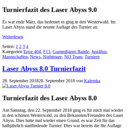
Turnierfazit des Laser Abyss 9.0
Es war ende März, das bedeutet es ging in den Westerwald. Im
Laser Abyss stand die neunte Auflage des Turnier an.
Weiterlesen
Seiten:
1
2
3
4
Kategorien
Error 404
,
F13
,
Gummibären Bande
,
Just4fun
,
Mannschaften
,
News
,
Nightmare
,
NO Team
,
Turniere
Laser Abyss 8.0 Turnierfazit
28. September 2018
28. September 2018
von
Kalemka
Turnierfazit des Laser Abyss 8.0
Am Samstag, den 22. September 2018 ging es für mich mal wieder
in den schönen Westerwald, zu den Bekannten/Freunden des Laser
Abyss. Dies hatte mal wieder einen Grund, es war Zeit für das
halbjährlich stattfindende Turnier. Dies war bereits die 8te Auflage