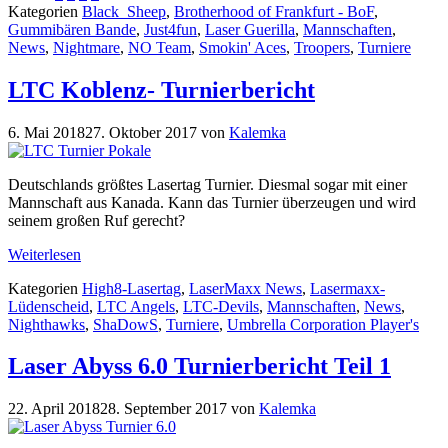
Kategorien
Black_Sheep
,
Brotherhood of Frankfurt - BoF
,
Gummibären Bande
,
Just4fun
,
Laser Guerilla
,
Mannschaften
,
News
,
Nightmare
,
NO Team
,
Smokin' Aces
,
Troopers
,
Turniere
LTC Koblenz- Turnierbericht
6. Mai 2018
27. Oktober 2017
von
Kalemka
Deutschlands größtes Lasertag Turnier. Diesmal sogar mit einer
Mannschaft aus Kanada. Kann das Turnier überzeugen und wird
seinem großen Ruf gerecht?
Weiterlesen
Kategorien
High8-Lasertag
,
LaserMaxx News
,
Lasermaxx-
Lüdenscheid
,
LTC Angels
,
LTC-Devils
,
Mannschaften
,
News
,
Nighthawks
,
ShaDowS
,
Turniere
,
Umbrella Corporation Player's
Laser Abyss 6.0 Turnierbericht Teil 1
22. April 2018
28. September 2017
von
Kalemka