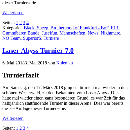
dieser Turnierserie.
Weiterlesen
Seiten:
1
2
3
4
Kategorien
Black_Sheep
,
Brotherhood of Frankfurt - BoF
,
F13
,
Gummibären Bande
,
Just4fun
,
Mannschaften
,
News
,
Nightmare
,
NO Team
,
SuperiorS
,
Turniere
Laser Abyss Turnier 7.0
6. Mai 2018
3. Mai 2018
von
Kalemka
Turnierfazit
Am Samstag, den 17. März 2018 ging es für mich mal wieder in den
schönen Westerwald, zu den Bekannten vom Laser Abyss. Dies
hatte mal wieder einen ganz besonderen Grund, es war Zeit für das
halbjährlich stattfindende Turnier in dieser Arena. Dies war bereits
die 7te Auflage dieser Turnierserie.
Weiterlesen
Seiten:
1
2
3
4