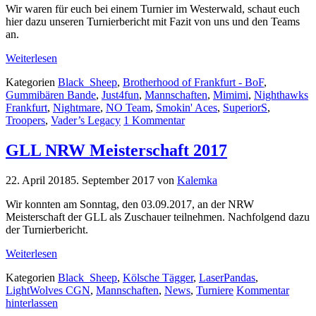
Wir waren für euch bei einem Turnier im Westerwald, schaut euch
hier dazu unseren Turnierbericht mit Fazit von uns und den Teams
an.
Weiterlesen
Kategorien
Black_Sheep
,
Brotherhood of Frankfurt - BoF
,
Gummibären Bande
,
Just4fun
,
Mannschaften
,
Mimimi
,
Nighthawks
Frankfurt
,
Nightmare
,
NO Team
,
Smokin' Aces
,
SuperiorS
,
Troopers
,
Vader’s Legacy
1 Kommentar
GLL NRW Meisterschaft 2017
22. April 2018
5. September 2017
von
Kalemka
Wir konnten am Sonntag, den 03.09.2017, an der NRW
Meisterschaft der GLL als Zuschauer teilnehmen. Nachfolgend dazu
der Turnierbericht.
Weiterlesen
Kategorien
Black_Sheep
,
Kölsche Tägger
,
LaserPandas
,
LightWolves CGN
,
Mannschaften
,
News
,
Turniere
Kommentar
hinterlassen