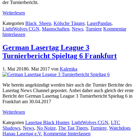
der Turnierbericht.
Weiterlesen
Kategorien
Black_Sheep
,
Kölsche Tägger
,
LaserPandas
,
LightWolves CGN
,
Mannschaften
,
News
,
Turniere
Kommentar
hinterlassen
German Lasertag League 3
Turnierbericht Spieltag 6 Frankfurt
1. Mai 2018
6. Mai 2017
von
Kalemka
Wie bereits angekündigt werden hier auch die Turnier Berichte des
Lasertag News Channel gepostet. Anbei daher auch gleich der erste
Bericht der German Lasertag League 3 Turnierbericht Spieltag 6 in
Frankfurt am 30.04.2017
Weiterlesen
Kategorien
Lasertag Black Hunter
,
LightWolves CGN
,
LTC
Shadows
,
News
,
No Noize
,
The Tag Tigers
,
Turniere
,
Watchdogs
Hanau Lasertag e.V.
Kommentar hinterlassen