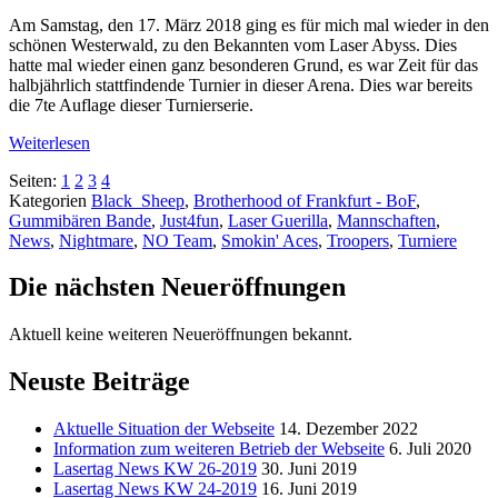
Am Samstag, den 17. März 2018 ging es für mich mal wieder in den
schönen Westerwald, zu den Bekannten vom Laser Abyss. Dies
hatte mal wieder einen ganz besonderen Grund, es war Zeit für das
halbjährlich stattfindende Turnier in dieser Arena. Dies war bereits
die 7te Auflage dieser Turnierserie.
Weiterlesen
Seiten:
1
2
3
4
Kategorien
Black_Sheep
,
Brotherhood of Frankfurt - BoF
,
Gummibären Bande
,
Just4fun
,
Laser Guerilla
,
Mannschaften
,
News
,
Nightmare
,
NO Team
,
Smokin' Aces
,
Troopers
,
Turniere
Die nächsten Neueröffnungen
Aktuell keine weiteren Neueröffnungen bekannt.
Neuste Beiträge
Aktuelle Situation der Webseite
14. Dezember 2022
Information zum weiteren Betrieb der Webseite
6. Juli 2020
Lasertag News KW 26-2019
30. Juni 2019
Lasertag News KW 24-2019
16. Juni 2019