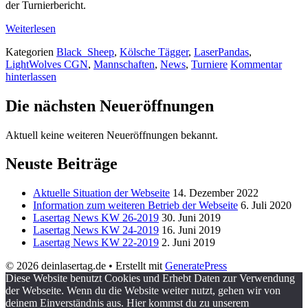
der Turnierbericht.
Weiterlesen
Kategorien
Black_Sheep
,
Kölsche Tägger
,
LaserPandas
,
LightWolves CGN
,
Mannschaften
,
News
,
Turniere
Kommentar
hinterlassen
Die nächsten Neueröffnungen
Aktuell keine weiteren Neueröffnungen bekannt.
Neuste Beiträge
Aktuelle Situation der Webseite
14. Dezember 2022
Information zum weiteren Betrieb der Webseite
6. Juli 2020
Lasertag News KW 26-2019
30. Juni 2019
Lasertag News KW 24-2019
16. Juni 2019
Lasertag News KW 22-2019
2. Juni 2019
© 2026 deinlasertag.de
• Erstellt mit
GeneratePress
Diese Website benutzt Cookies und Erhebt Daten zur Verwendung
der Webseite. Wenn du die Website weiter nutzt, gehen wir von
deinem Einverständnis aus. Hier kommst du zu unserem