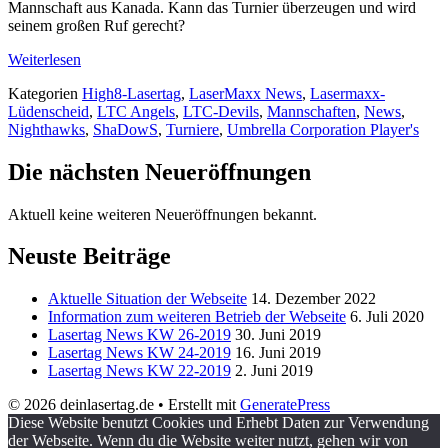
Mannschaft aus Kanada. Kann das Turnier überzeugen und wird
seinem großen Ruf gerecht?
Weiterlesen
Kategorien
High8-Lasertag
,
LaserMaxx News
,
Lasermaxx-
Lüdenscheid
,
LTC Angels
,
LTC-Devils
,
Mannschaften
,
News
,
Nighthawks
,
ShaDowS
,
Turniere
,
Umbrella Corporation Player's
Die nächsten Neueröffnungen
Aktuell keine weiteren Neueröffnungen bekannt.
Neuste Beiträge
Aktuelle Situation der Webseite
14. Dezember 2022
Information zum weiteren Betrieb der Webseite
6. Juli 2020
Lasertag News KW 26-2019
30. Juni 2019
Lasertag News KW 24-2019
16. Juni 2019
Lasertag News KW 22-2019
2. Juni 2019
© 2026 deinlasertag.de
• Erstellt mit
GeneratePress
Diese Website benutzt Cookies und Erhebt Daten zur Verwendung
der Webseite. Wenn du die Website weiter nutzt, gehen wir von