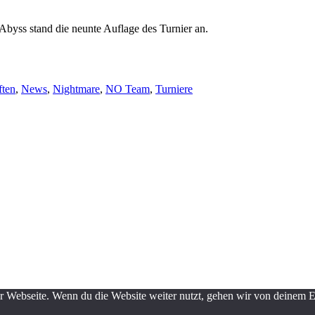
Abyss stand die neunte Auflage des Turnier an.
ten
,
News
,
Nightmare
,
NO Team
,
Turniere
 Webseite. Wenn du die Website weiter nutzt, gehen wir von deinem 