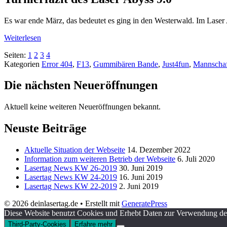
Es war ende März, das bedeutet es ging in den Westerwald. Im Laser 
Weiterlesen
Seiten:
1
2
3
4
Kategorien
Error 404
,
F13
,
Gummibären Bande
,
Just4fun
,
Mannschaf
Die nächsten Neueröffnungen
Aktuell keine weiteren Neueröffnungen bekannt.
Neuste Beiträge
Aktuelle Situation der Webseite
14. Dezember 2022
Information zum weiteren Betrieb der Webseite
6. Juli 2020
Lasertag News KW 26-2019
30. Juni 2019
Lasertag News KW 24-2019
16. Juni 2019
Lasertag News KW 22-2019
2. Juni 2019
© 2026 deinlasertag.de
• Erstellt mit
GeneratePress
Diese Website benutzt Cookies und Erhebt Daten zur Verwendung der
Third-Party-Cookies
Erfahre mehr