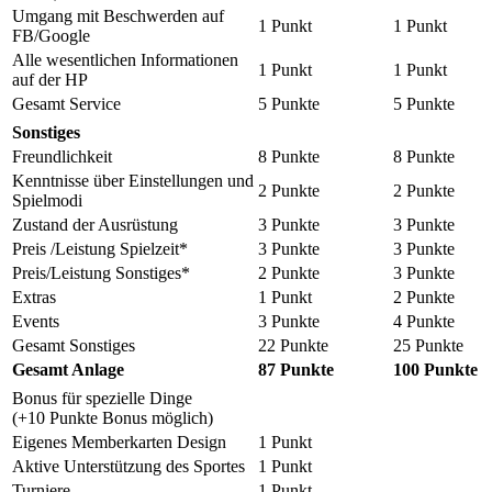
Umgang mit Beschwerden auf
1 Punkt
1 Punkt
FB/Google
Alle wesentlichen Informationen
1 Punkt
1 Punkt
auf der HP
Gesamt Service
5 Punkte
5 Punkte
Sonstiges
Freundlichkeit
8 Punkte
8 Punkte
Kenntnisse über Einstellungen und
2 Punkte
2 Punkte
Spielmodi
Zustand der Ausrüstung
3 Punkte
3 Punkte
Preis /Leistung Spielzeit*
3 Punkte
3 Punkte
Preis/Leistung Sonstiges*
2 Punkte
3 Punkte
Extras
1 Punkt
2 Punkte
Events
3 Punkte
4 Punkte
Gesamt Sonstiges
22 Punkte
25 Punkte
Gesamt Anlage
87 Punkte
100 Punkte
Bonus für spezielle Dinge
(+10 Punkte Bonus möglich)
Eigenes Memberkarten Design
1 Punkt
Aktive Unterstützung des Sportes
1 Punkt
Turniere
1 Punkt