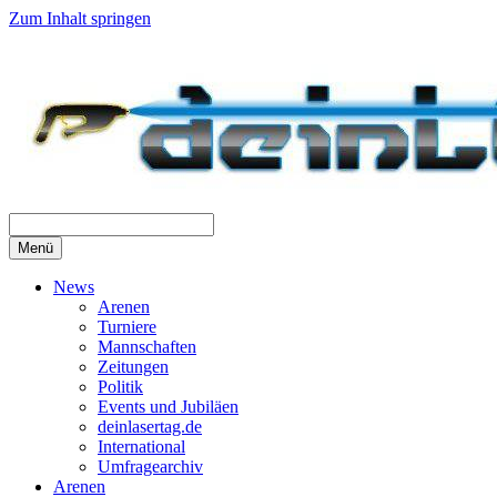
Zum Inhalt springen
Menü
News
Arenen
Turniere
Mannschaften
Zeitungen
Politik
Events und Jubiläen
deinlasertag.de
International
Umfragearchiv
Arenen