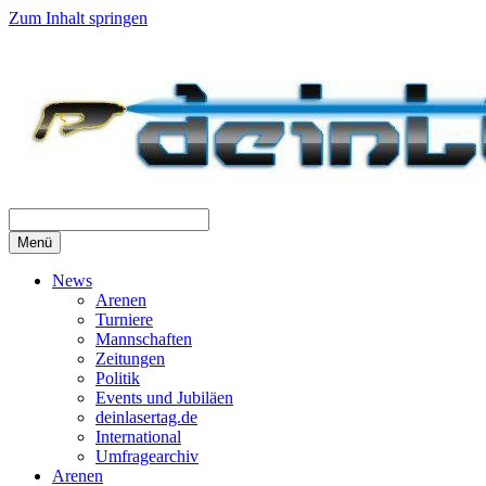
Zum Inhalt springen
Menü
News
Arenen
Turniere
Mannschaften
Zeitungen
Politik
Events und Jubiläen
deinlasertag.de
International
Umfragearchiv
Arenen