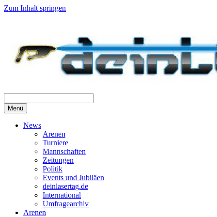
Zum Inhalt springen
Menü
News
Arenen
Turniere
Mannschaften
Zeitungen
Politik
Events und Jubiläen
deinlasertag.de
International
Umfragearchiv
Arenen